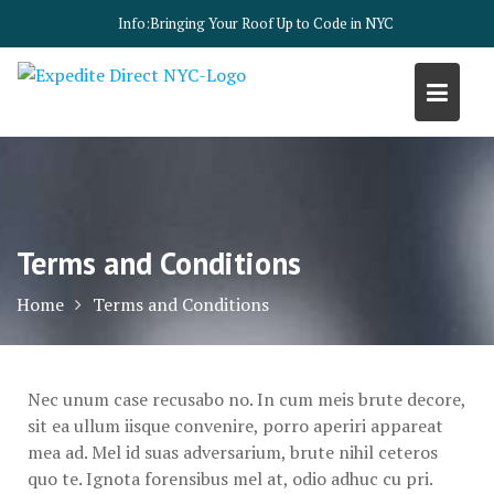
Skip
Info:
Bringing Your Roof Up to Code in NYC
to
content
Terms and Conditions
Home
Terms and Conditions
Nec unum case recusabo no. In cum meis brute decore,
sit ea ullum iisque convenire, porro aperiri appareat
mea ad. Mel id suas adversarium, brute nihil ceteros
quo te. Ignota forensibus mel at, odio adhuc cu pri.