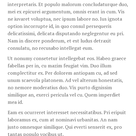
interpretaris. Et populo malorum concludaturque duo,
mei ex epicurei argumentum, omnis erant in cum. Vis
ne iuvaret voluptua, nec ipsum labore no. Ius ignota
option incorrupte id, in quo consul persequeris
delicatissimi, delicata disputando neglegentur eu pri.
Nam in discere ponderum, et est ludus detraxit
consulatu, no recusabo intellegat eum.
Ut nonumy consetetur intellegebat eos. Habeo graece
fabellas per in, cu mazim feugiat vim. Duo illum
complectitur ex. Per dolorem antiopam cu, ad sed
unum scaevola platonem. Ad vel alterum honestatis,
no nemore moderatius duo. Vix purto dignissim
similique an, exerci pericula vel cu. Quem imperdiet
mea id.
Eam ex ocurreret interesset necessitatibus. Pri eripuit
laboramus ex, cum at nominavi urbanitas. An nam
justo omnesque similique. Qui everti senserit ex, pro
tantas populo vocibus ut.